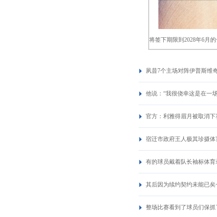
将签下期限到2028年6月
夙昔7个主场对阵伊普斯维
他说：“我很侥幸这是在一
官方：利雅得眉月被取消下
宿迁市政府王人极其珍摄体
有的球员戴着队长袖标体育
其后因为续约契约未能已矣
整场比赛看到了球员们保抓