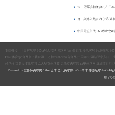
WTT冠军赛抽签典礼在日本
这一刻她依然在内心“和孙
中国男篮首战93-88险胜沙
友情链接：
世界买球赛-365bt球盘买球-博球网-best63买球-沙巴买球-bet36压球-
kai云体育app官网版下载官网
万博manbext体育官网(中国)官方网站登录入口
买球站-英超足球压球网-五大联赛买球赛-美预赛买球网-西甲买球网-亚洲体育FIFA滚
Powered by
世界杯买球网-12bet让球-全讯买球赛-365bt体球-伟德足球-bet36
吧
@201