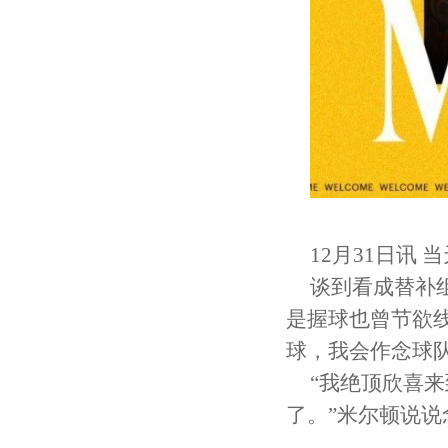
12月31日讯
谈到看成替补
是握球也曾节欲
球，我会作念球
“我绝顶欣喜
了。”米尔顿说说