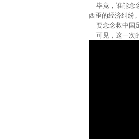
毕竟，谁能念
西歪的经济纠纷
要念念救中国
可见，这一次