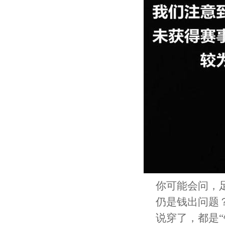
你可能会问，
仍是钱出问题
说穿了，都是“