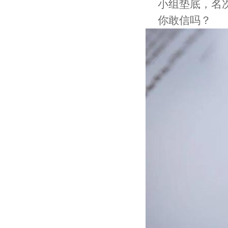
小组垫底，名
你敢信吗？