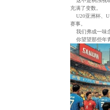
这不是稠浊视
充满了变数。
U20亚洲杯、
赛事。
我们弗成一味
你望望那些年