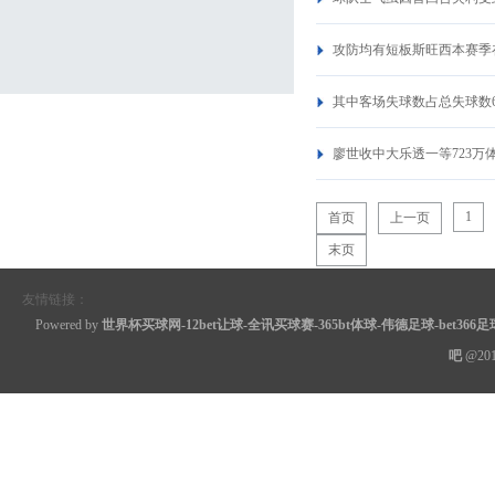
攻防均有短板斯旺西本赛季
其中客场失球数占总失球数6
廖世收中大乐透一等723万
1
首页
上一页
末页
友情链接：
Powered by
世界杯买球网-12bet让球-全讯买球赛-365bt体球-伟德足球-bet36
吧
@201