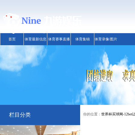
首页
体育最新信息
体育赛事直播
体育集锦
体育录像/图片
栏目分类
你的位置：
世界杯买球网-12bet