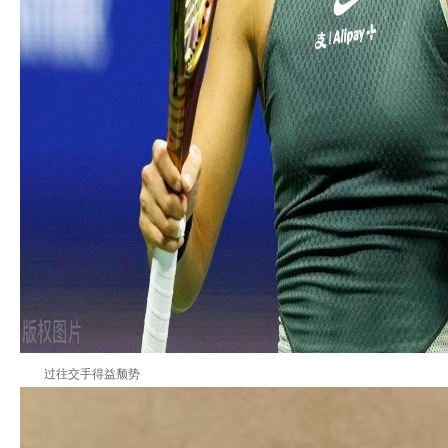
过往交手得益颓势