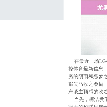
在最近一场L
控体育最新信息
穷的阴雨和恶梦之
翁失马收之桑榆
东谈主预感的收
当先，柯洁发