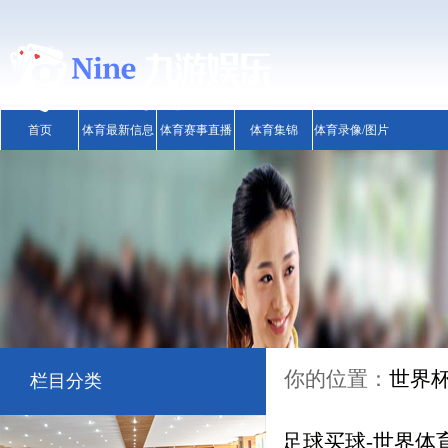
首页
体育最新信息
体育赛事直播
体育集锦
体育录像/图片
你的位置：
世界杯
栏目分类
足球买球-世界体育买