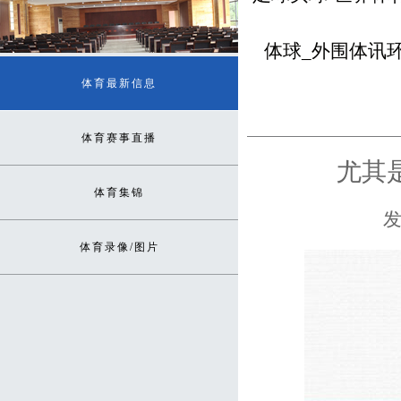
体球_外围体讯
体育最新信息
体育赛事直播
尤其
体育集锦
发
体育录像/图片