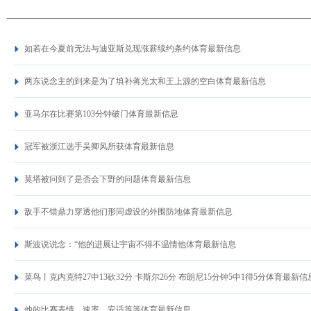
如若在今夏前无法与迪亚斯兑现涨薪续约条约体育最新信息
两东说念主的到来是为了填补蒋光太和王上源的空白体育最新信息
亚马尔在比赛第103分钟破门体育最新信息
冠军被浙江选手吴卿风所获体育最新信息
莫塔被问到了是否会下野的问题体育最新信息
敌手不错鼎力穿透他们形同虚设的外围防地体育最新信息
斯波说说念：“他的进展让宇宙不得不温情他体育最新信息
菜鸟丨克内克特27中13砍32分 卡斯尔26分 布朗尼15分钟5中1得5分体育最新信
他的比赛表情、速率、安适等等体育最新信息