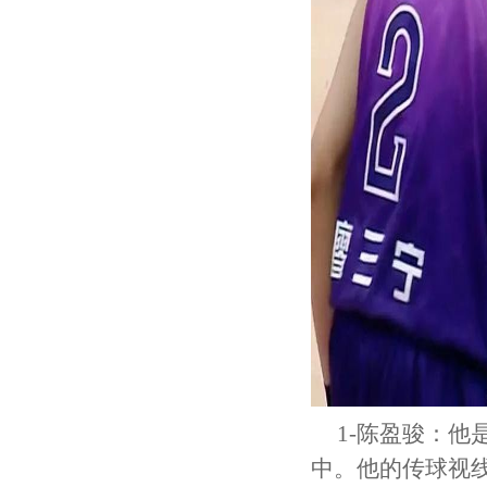
1-陈盈骏：
中。他的传球视