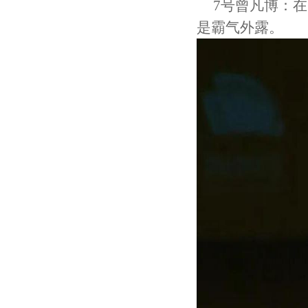
7号曾凡博：
是霸气外露。