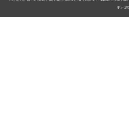
吧
@201