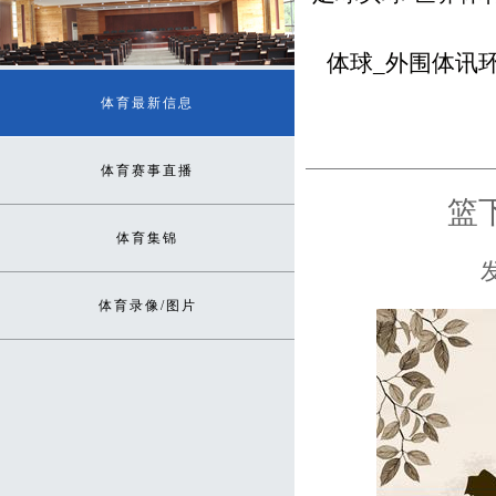
体球_外围体讯
体育最新信息
体育赛事直播
篮
体育集锦
发
体育录像/图片