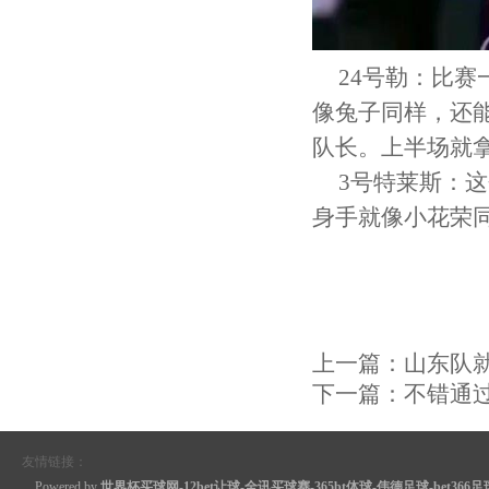
24号勒：比
像兔子同样，还
队长。上半场就
3号特莱斯：
身手就像小花荣
上一篇：
山东队
下一篇：
不错通
友情链接：
Powered by
世界杯买球网-12bet让球-全讯买球赛-365bt体球-伟德足球-bet36