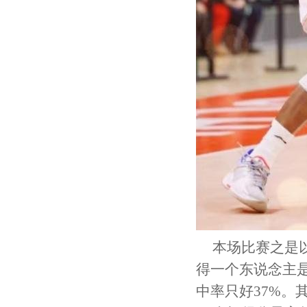
本场比赛之是
得一个东说念主是
中率只好37%。其