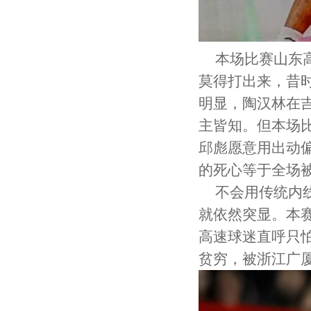
本场比赛山东
莫得打出来，昔
明显，陶汉林在
主皆知。但本场
邱彪愿意用出动
的死心等于全场
不会用传统内
就依然突显。本
高速球迷直呼只
贫穷，被浙江广