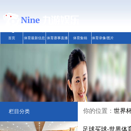
首页
体育最新信息
体育赛事直播
体育集锦
体育录像/图片
你的位置：
世界杯
栏目分类
足球买球-世界体育买