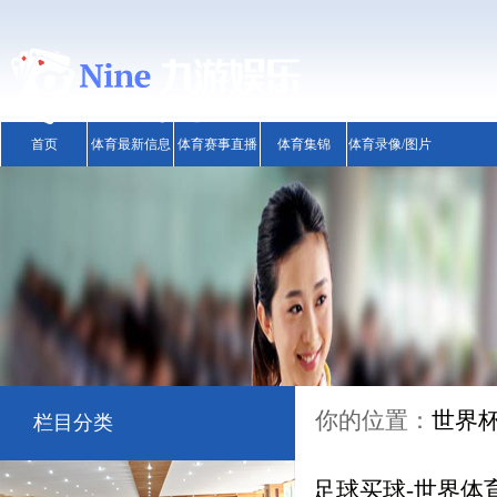
首页
体育最新信息
体育赛事直播
体育集锦
体育录像/图片
你的位置：
世界杯
栏目分类
足球买球-世界体育买