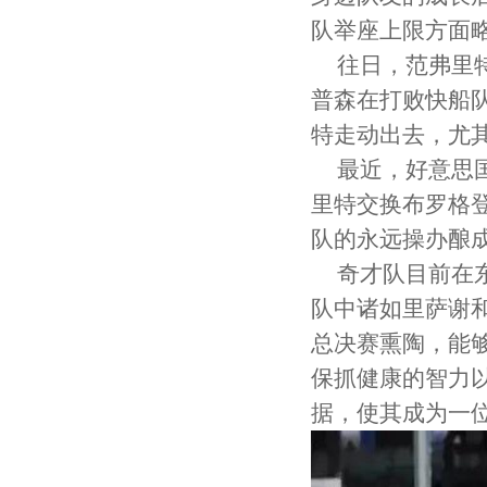
队举座上限方面
往日，范弗里
普森在打败快船
特走动出去，尤
最近，好意思
里特交换布罗格
队的永远操办酿
奇才队目前在
队中诸如里萨谢
总决赛熏陶，能
保抓健康的智力以及
据，使其成为一