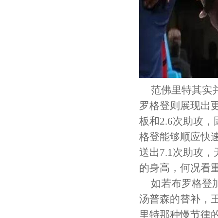
范佛里特其实
罗格登则展现出更
板和2.6次助攻
格登能够顺应快
送出7.1次助攻
的身高，何况看
如若布罗格登
汤普森的替补，
里特那种慢节律