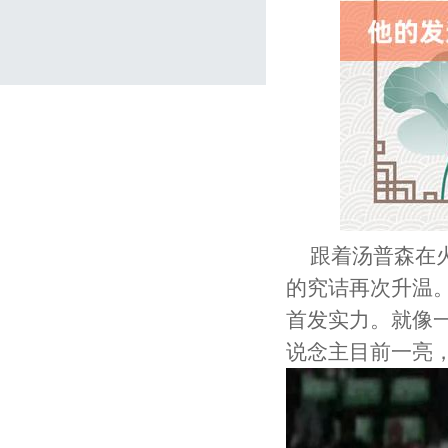
跟着汤普森在
的究诘再次升温
首发实力。就像
说念主目前一亮