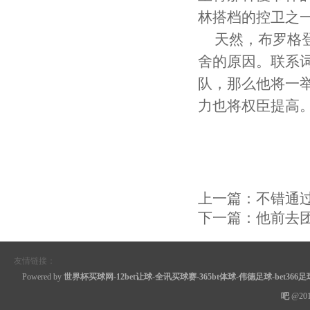
林搭档的控卫之
天然，布罗格
舍的原因。联系
队，那么他将一
力也将权臣提高
上一篇：
不错通
下一篇：
他前去
友情链接：
Powered by
世界杯买球网-12bet让球-全讯买球赛-365bt体球-伟德足球-bet36
吧
@201